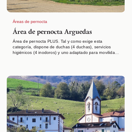
Áreas de pernocta
Área de pernocta Arguedas
Área de pernocta PLUS. Tal y como exige esta
categoría, dispone de duchas (4 duchas), servicios
higiénicos (4 inodoros) y uno adaptado para movilidad
reducida, fregaderos (4) y electricidad en las parcelas.
Las estaciones de recarga para vehículos eléctricos se
encuentran en el parking público contiguo al área de
pernocta. Dentro del recinto hay una zona de
merenderos y el área contará con servicio de Wifi.
Además, a tan solo 200 metros se encuentra un
servicio de lavandería externo. El área está situada
muy cerca de las Cuevas de Arguedas, a unos 200
metros, y dispondrá de una zona de esparcimiento y
jardines que darán acceso a las cuevas (actualmente
en proyecto).