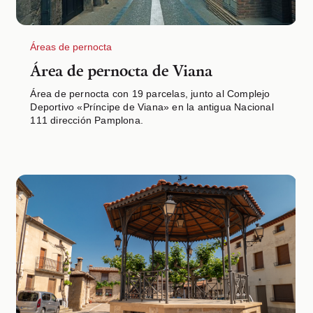
AREA DE ACOGIDA LODOSA
TEST
Ocupación baja
Áreas de pernocta
Área de pernocta de Viana
Área de pernocta de
Área de pernocta con 19 parcelas, junto al Complejo
Peralta/Azkoien
Deportivo «Príncipe de Viana» en la antigua Nacional
Ocupación baja
111 dirección Pamplona.