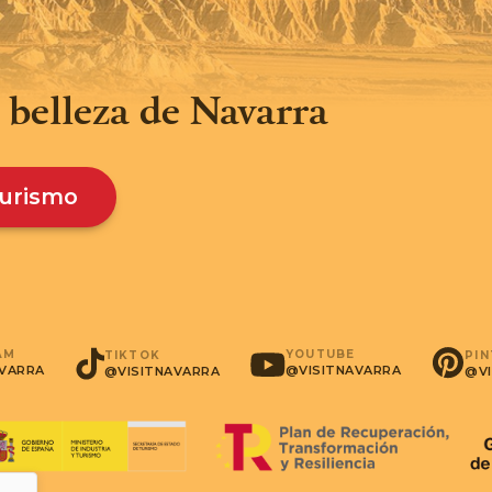
 belleza de Navarra
Turismo
AM
YOUTUBE
PI
TIKTOK
AVARRA
@VISITNAVARRA
@VI
@VISITNAVARRA