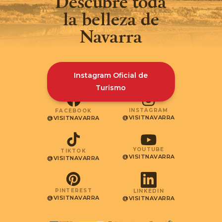
Descubre toda
la belleza de
Navarra
Instagram Oficial de
Turismo
INSTAGRAM
FACEBOOK
@VISITNAVARRA
@VISITNAVARRA
YOUTUBE
TIKTOK
@VISITNAVARRA
@VISITNAVARRA
PINTEREST
LINKEDIN
@VISITNAVARRA
@VISITNAVARRA