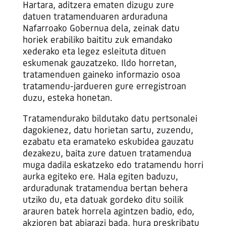
Hartara, aditzera ematen dizugu zure
datuen tratamenduaren arduraduna
Nafarroako Gobernua dela, zeinak datu
horiek erabiliko baititu zuk emandako
xederako eta legez esleituta dituen
eskumenak gauzatzeko. Ildo horretan,
tratamenduen gaineko informazio osoa
tratamendu-jardueren gure erregistroan
duzu, esteka honetan.
Tratamendurako bildutako datu pertsonalei
dagokienez, datu horietan sartu, zuzendu,
ezabatu eta eramateko eskubidea gauzatu
dezakezu, baita zure datuen tratamendua
muga dadila eskatzeko edo tratamendu horri
aurka egiteko ere. Hala egiten baduzu,
arduradunak tratamendua bertan behera
utziko du, eta datuak gordeko ditu soilik
arauren batek horrela agintzen badio, edo,
akzioren bat abiarazi bada, hura preskribatu