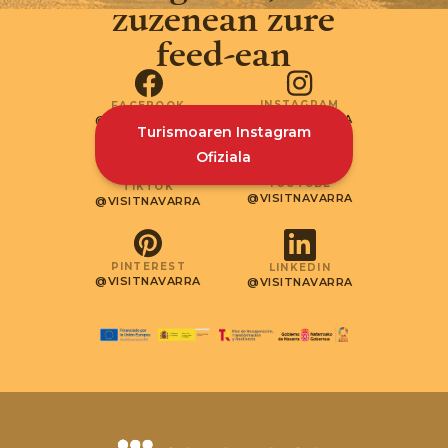
zuzenean zure
feed-ean
INSTAGRAM
FACEBOOK
@VISITNAVARRA
@VISITNAVARRA
Turismoaren Instagram
Ofiziala
YOUTUBE
TIKTOK
@VISITNAVARRA
@VISITNAVARRA
PINTEREST
LINKEDIN
@VISITNAVARRA
@VISITNAVARRA