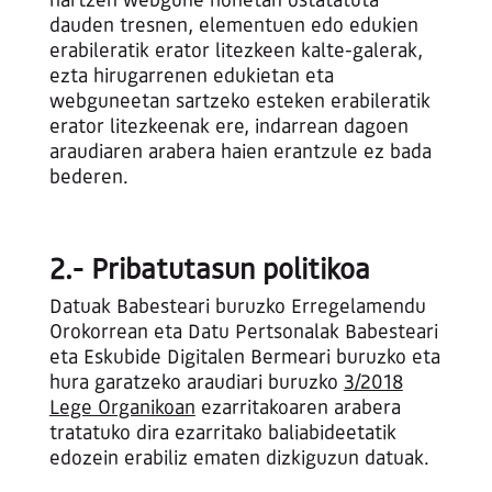
hartzen webgune honetan ostatatuta
dauden tresnen, elementuen edo edukien
erabileratik erator litezkeen kalte-galerak,
ezta hirugarrenen edukietan eta
webguneetan sartzeko esteken erabileratik
erator litezkeenak ere, indarrean dagoen
araudiaren arabera haien erantzule ez bada
bederen.
2.- Pribatutasun politikoa
Datuak Babesteari buruzko Erregelamendu
Orokorrean eta Datu Pertsonalak Babesteari
eta Eskubide Digitalen Bermeari buruzko eta
hura garatzeko araudiari buruzko
3/2018
Lege Organikoan
ezarritakoaren arabera
tratatuko dira ezarritako baliabideetatik
edozein erabiliz ematen dizkiguzun datuak.