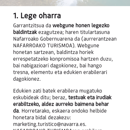
1. Lege oharra
Garrantzitsua da
webgune honen legezko
baldintzak
ezagutzea; haren titulartasuna
Nafarroako Gobernuarena da (aurrerantzean
NAFARROAKO TURISMOA). Webgune
honetan sartzean, baldintza horiek
errespetatzeko konpromisoa hartzen duzu,
bai nabigazioari dagokionez, bai hango
tresna, elementu eta edukien erabilerari
dagokionez.
Edukien zati batek erabilera mugatuko
eskubideak ditu; beraz,
testuak eta irudiak
erabiltzeko, aldez aurreko baimena behar
da
. Horretarako, eskaera ondoko helbide
honetara bidal dezakezu:
marketing.turistico@navarra.es.