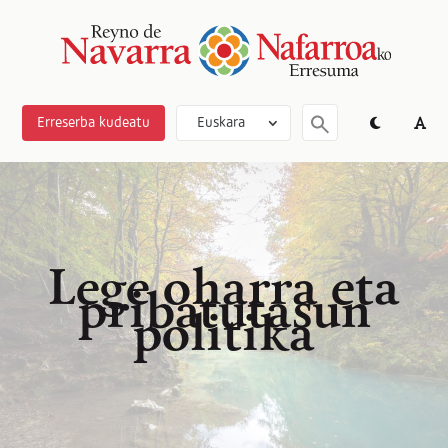
Erreserba kudeatu
Euskara
Lege oharra eta
pribatutasun
politika