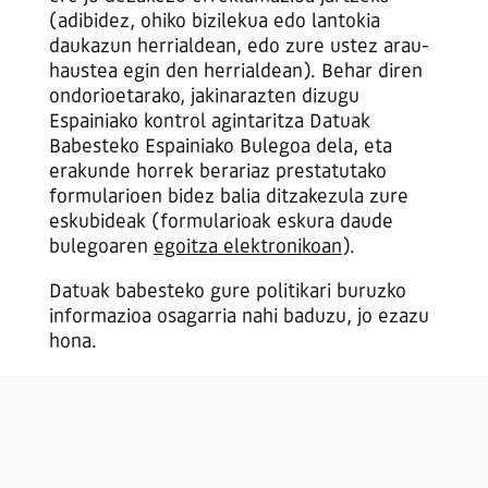
(adibidez, ohiko bizilekua edo lantokia
daukazun herrialdean, edo zure ustez arau-
haustea egin den herrialdean). Behar diren
ondorioetarako, jakinarazten dizugu
Espainiako kontrol agintaritza
Datuak
Babesteko Espainiako Bulegoa
dela, eta
erakunde horrek berariaz prestatutako
formularioen bidez balia ditzakezula zure
eskubideak (formularioak eskura daude
bulegoaren
egoitza elektronikoan
).
Datuak babesteko gure politikari buruzko
informazioa osagarria nahi baduzu, jo ezazu
hona.