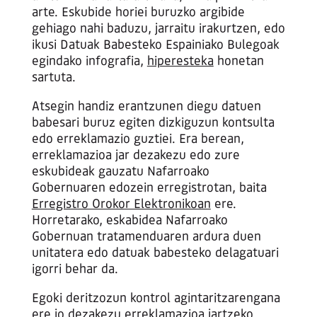
arte. Eskubide horiei buruzko argibide
gehiago nahi baduzu, jarraitu irakurtzen, edo
ikusi Datuak Babesteko Espainiako Bulegoak
egindako infografia,
hiperesteka
honetan
sartuta.
Atsegin handiz erantzunen diegu datuen
babesari buruz egiten dizkiguzun kontsulta
edo erreklamazio guztiei. Era berean,
erreklamazioa jar dezakezu edo zure
eskubideak gauzatu Nafarroako
Gobernuaren edozein erregistrotan, baita
Erregistro Orokor Elektronikoan
ere.
Horretarako, eskabidea Nafarroako
Gobernuan tratamenduaren ardura duen
unitatera edo datuak babesteko delagatuari
igorri behar da.
Egoki deritzozun kontrol agintaritzarengana
ere jo dezakezu erreklamazioa jartzeko