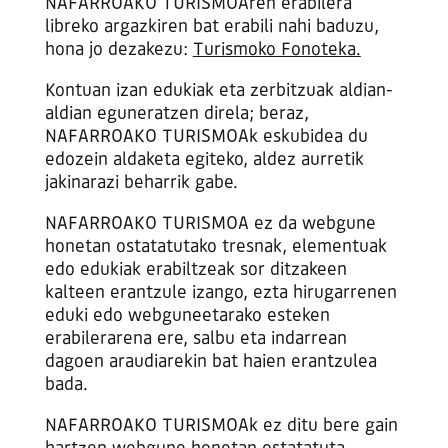
NAFARROAKO TURISMOAren erabilera
libreko argazkiren bat erabili nahi baduzu,
hona jo dezakezu:
Turismoko Fonoteka.
Kontuan izan edukiak eta zerbitzuak aldian-
aldian eguneratzen direla; beraz,
NAFARROAKO TURISMOAk eskubidea du
edozein aldaketa egiteko, aldez aurretik
jakinarazi beharrik gabe.
NAFARROAKO TURISMOA ez da webgune
honetan ostatatutako tresnak, elementuak
edo edukiak erabiltzeak sor ditzakeen
kalteen erantzule izango, ezta hirugarrenen
eduki edo webguneetarako esteken
erabilerarena ere, salbu eta indarrean
dagoen araudiarekin bat haien erantzulea
bada.
NAFARROAKO TURISMOAk ez ditu bere gain