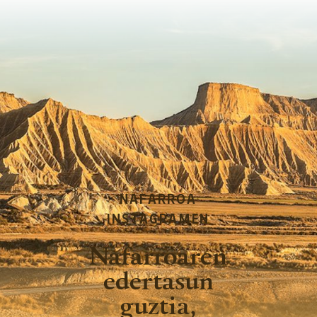
NAFARROA
INSTAGRAMEN
Nafarroaren
edertasun
guztia,