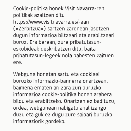
Cookie-politika honek Visit Navarra-ren
politikak azaltzen ditu
https://www.visitnavarra.es/
-ean
(«Zerbitzua») sartzen zarenean jasotzen
dugun informazioa biltzeari eta erabiltzeari
buruz. Era berean, zure pribatutasun-
eskubideak deskribatzen ditu, baita
pribatutasun-legeek nola babesten zaituen
ere.
Webgune honetan sartu eta cookieei
buruzko informazio-bannerra onartzean,
baimena ematen ari zara zuri buruzko
informazioa cookie-politika honen arabera
bildu eta erabiltzeko. Onartzen ez badituzu,
ordea, webgunean nabigatu ahal izango
duzu eta guk ez dugu zure saioari buruzko
informaziorik gordeko.