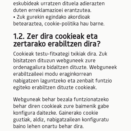
eskubideak urratzen dituela adierazten
duten erreklamazioei erantzutea.
• Zuk gurekin egindako akordioak
betearaztea, cookie-politika hau barne.
1.2. Zer dira cookieak eta
zertarako erabiltzen dira?
Cookieak testu-fitxategi txikiak dira. Zuk
bisitatzen dituzun webguneek zure
ordenagailura bidaltzen dituzte. Webguneek
erabiltzaileei modu eraginkorrean
nabigatzen laguntzeko eta zenbait funtzio
egiteko erabiltzen dituzte cookieak.
Webguneak behar bezala funtzionatzeko
behar diren cookieak zure baimenik gabe
konfigura daitezke. Gainerako cookie
guztiak, aldiz, nabigatzailean konfiguratu
baino lehen onartu behar dira.