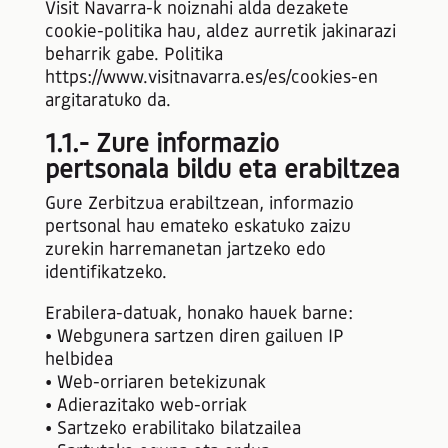
Visit Navarra-k noiznahi alda dezakete
cookie-politika hau, aldez aurretik jakinarazi
beharrik gabe. Politika
https://www.visitnavarra.es/es/cookies-en
argitaratuko da.
1.1.- Zure informazio
pertsonala bildu eta erabiltzea
Gure Zerbitzua erabiltzean, informazio
pertsonal hau emateko eskatuko zaizu
zurekin harremanetan jartzeko edo
identifikatzeko.​​
Erabilera-datuak, honako hauek barne:
• Webgunera sartzen diren gailuen IP
helbidea
• Web-orriaren betekizunak
• Adierazitako web-orriak
• Sartzeko erabilitako bilatzailea