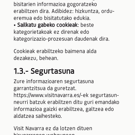
bisitarien informazioa gogoratzeko
erabiltzen dira. Adibidez: hizkuntza, ordu-
eremua edo bisitatutako edukia.
•
Sailkatu gabeko cookieak
: beste
kategorietakoak ez direnak edo
kategorizazio-prozesuan daudenak dira.
Cookieak erabiltzeko baimena alda
dezakezu, behean.
1.3.- Segurtasuna
Zure informazioaren segurtasuna
garrantzitsua da guretzat.
https://www.visitnavarra.es/-ek segurtasun-
neurri batzuk erabiltzen ditu guri emandako
informazioa gaizki erabiltzea, galtzea edo
aldatzea saihesteko.
Visit Navarra ez da lotzen dituen