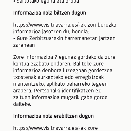
• Sartutako eguna eta ordua
Informazioa nola biltzen dugun
https://www.visitnavarra.es/-ek zuri buruzko
informazioa jasotzen du, honela:
• Gure Zerbitzuarekin harremanetan jartzen
zarenean
Zure informazioa 7 egunez gordeko da zure
kontua ezabatu ondoren. Baliteke zure
informazioa denbora luzeagoan gordetzea
txostenak aurkezteko edo erregistroak
mantentzeko, aplikatu beharreko legeen
arabera. Pertsonalki identifikatzen ez
zaituen informazioa mugarik gabe gorde
daiteke.
Informazioa nola erabiltzen dugun
https://www.visitnavarra.es/-ek zure