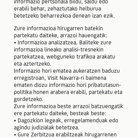
informazio pertsonala bildu, saldu edo
erabili behar, zehaztutako helburua
betetzeko beharrezkoa denean izan ezik.
Zure informazioa hirugarren batekin
partekatu daiteke, arrazoi hauengatik:
• Informazioa analizatzea. Baliteke zure
informazioa lineako analisi-tresnekin
partekatzea, webguneko trafikoa arakatu
eta aztertzeko.
Informazio hori ematea aukeratzen baduzu
erregistroan, Visit Navarra-ri baimena
ematen diozu informazio hori pribatutasun-
politika honen arabera erabili, partekatu eta
gordetzeko.
Zure informazioa beste arrazoi batzuengatik
ere partekatu daiteke, besteak beste:
• Dagozkion legeak, erregelamenduak edo
agindu judizialak betetzea.
• Gure Zerbitzua erabiltzeak hirugarrenen