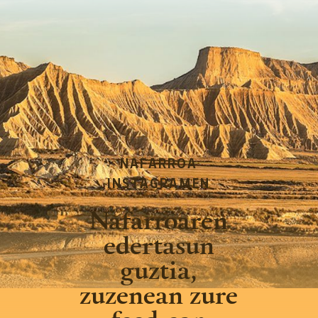
NAFARROA
INSTAGRAMEN
Nafarroaren
edertasun
guztia,
zuzenean zure