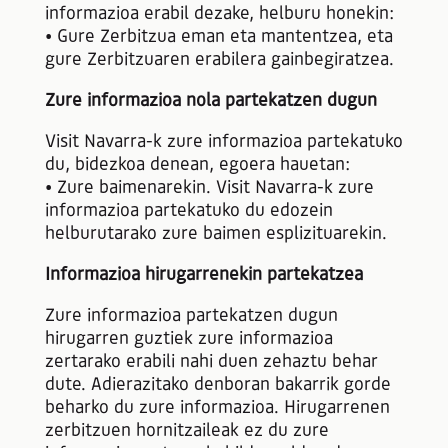
informazioa erabil dezake, helburu honekin:
• Gure Zerbitzua eman eta mantentzea, eta
gure Zerbitzuaren erabilera gainbegiratzea.
Zure informazioa nola partekatzen dugun
Visit Navarra-k zure informazioa partekatuko
du, bidezkoa denean, egoera hauetan:
• Zure baimenarekin. Visit Navarra-k zure
informazioa partekatuko du edozein
helburutarako zure baimen esplizituarekin.
Informazioa hirugarrenekin partekatzea
Zure informazioa partekatzen dugun
hirugarren guztiek zure informazioa
zertarako erabili nahi duen zehaztu behar
dute. Adierazitako denboran bakarrik gorde
beharko du zure informazioa. Hirugarrenen
zerbitzuen hornitzaileak ez du zure