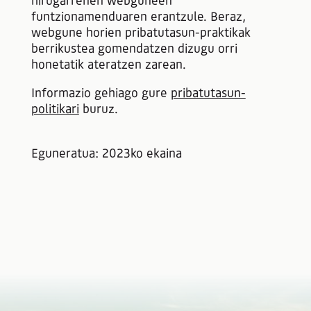
hirugarrenen webguneen
funtzionamenduaren erantzule. Beraz,
webgune horien pribatutasun-praktikak
berrikustea gomendatzen dizugu orri
honetatik ateratzen zarean.
Informazio gehiago gure
pribatutasun-
politikari
buruz.
​​​​Eguneratua: 2023ko ekaina