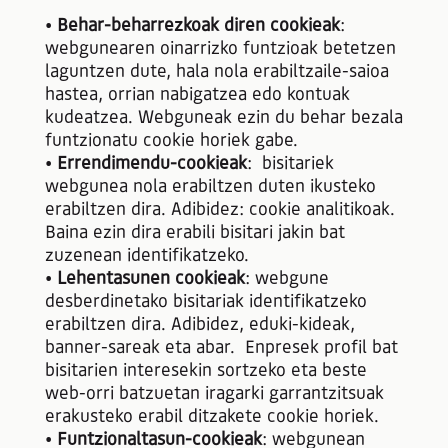
•
Behar-beharrezkoak diren cookieak
:
webgunearen oinarrizko funtzioak betetzen
laguntzen dute, hala nola erabiltzaile-saioa
hastea, orrian nabigatzea edo kontuak
kudeatzea. Webguneak ezin du behar bezala
funtzionatu cookie horiek gabe.
•
Errendimendu-cookieak
: bisitariek
webgunea nola erabiltzen duten ikusteko
erabiltzen dira. Adibidez: cookie analitikoak.
Baina ezin dira erabili bisitari jakin bat
zuzenean identifikatzeko.
•
Lehentasunen cookieak
: webgune
desberdinetako bisitariak identifikatzeko
erabiltzen dira. Adibidez, eduki-kideak,
banner-sareak eta abar. Enpresek profil bat
bisitarien interesekin sortzeko eta beste
web-orri batzuetan iragarki garrantzitsuak
erakusteko erabil ditzakete cookie horiek.
•
Funtzionaltasun-cookieak
: webgunean