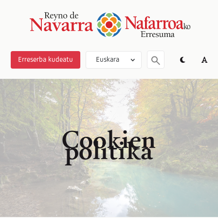
Erreserba kudeatu
Euskara
Cookien
politika