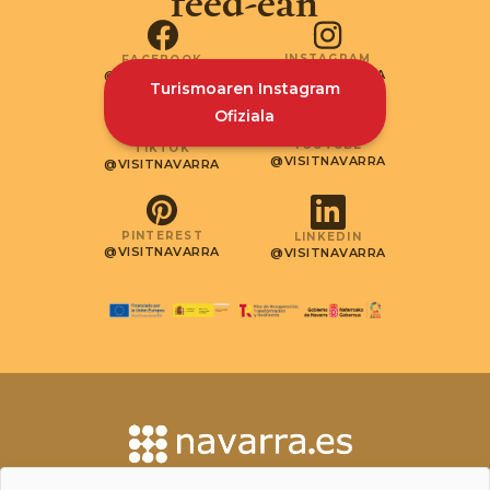
feed-ean
INSTAGRAM
FACEBOOK
@VISITNAVARRA
@VISITNAVARRA
Turismoaren Instagram
Ofiziala
YOUTUBE
TIKTOK
@VISITNAVARRA
@VISITNAVARRA
PINTEREST
LINKEDIN
@VISITNAVARRA
@VISITNAVARRA
JARRI HARREMANETAN