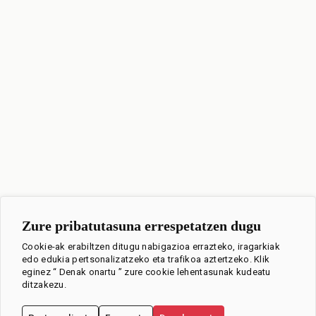
Zure pribatutasuna errespetatzen dugu
Cookie-ak erabiltzen ditugu nabigazioa errazteko, iragarkiak
edo edukia pertsonalizatzeko eta trafikoa aztertzeko. Klik
eginez “ Denak onartu ” zure cookie lehentasunak kudeatu
ditzakezu.