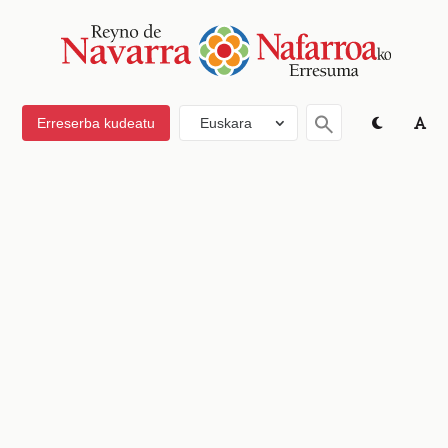
Erreserba kudeatu
Euskara