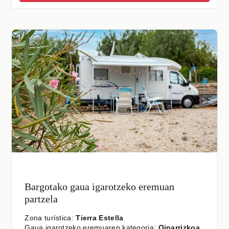
Bargotako gaua igarotzeko eremuan
partzela
Zona turística:
Tierra Estella
Gaua igarotzeko eremuaren kategoria:
Oinarrizkoa