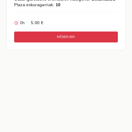
Plaza eskuragarriak:
10
0h
5.00 €
RÉSERVER