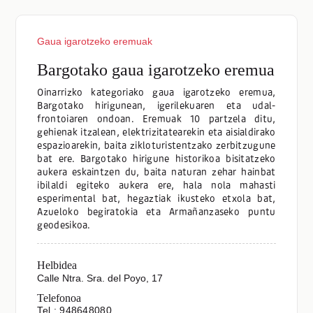
Gaua igarotzeko eremuak
Bargotako gaua igarotzeko eremua
Oinarrizko kategoriako gaua igarotzeko eremua,
Bargotako hirigunean, igerilekuaren eta udal-
frontoiaren ondoan. Eremuak 10 partzela ditu,
gehienak itzalean, elektrizitatearekin eta aisialdirako
espazioarekin, baita zikloturistentzako zerbitzugune
bat ere. Bargotako hirigune historikoa bisitatzeko
aukera eskaintzen du, baita naturan zehar hainbat
ibilaldi egiteko aukera ere, hala nola mahasti
esperimental bat, hegaztiak ikusteko etxola bat,
Azueloko begiratokia eta Armañanzaseko puntu
geodesikoa.
Helbidea
Calle Ntra. Sra. del Poyo, 17
Telefonoa
Tel.: 948648080