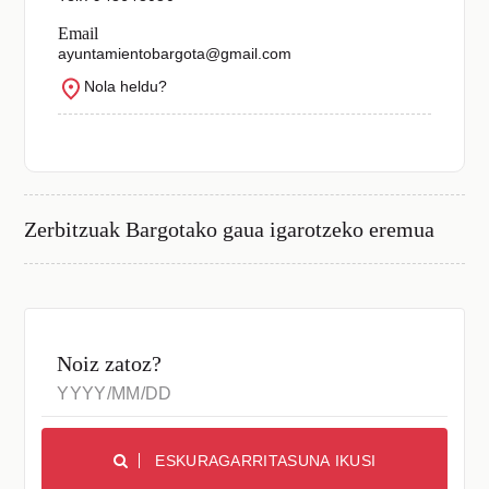
Email
ayuntamientobargota@gmail.com
Nola heldu?
Zerbitzuak
Bargotako gaua igarotzeko eremua
Noiz zatoz?
ESKURAGARRITASUNA IKUSI