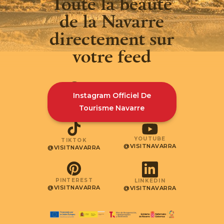
Toute la beauté
de la Navarre
directement sur
votre feed
Instagram Officiel De
INSTAGRAM
FACEBOOK
@VISITNAVARRA
@VISITNAVARRA
Tourisme Navarre
YOUTUBE
TIKTOK
@VISITNAVARRA
@VISITNAVARRA
PINTEREST
LINKEDIN
@VISITNAVARRA
@VISITNAVARRA