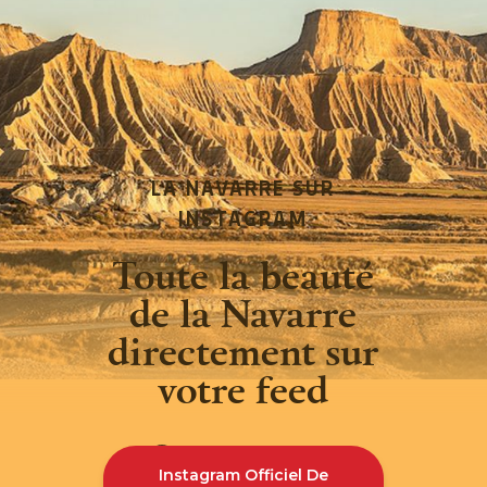
LA NAVARRE SUR
INSTAGRAM
Toute la beauté
de la Navarre
directement sur
votre feed
Instagram Officiel De
INSTAGRAM
FACEBOOK