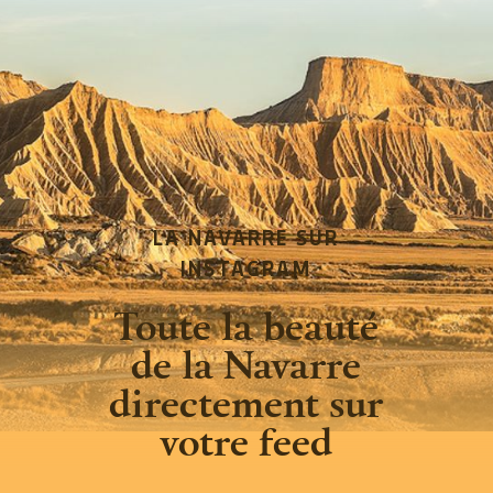
LA NAVARRE SUR
INSTAGRAM
Toute la beauté
de la Navarre
directement sur
votre feed