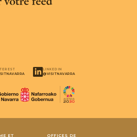
 votre feed
NTEREST
LINKEDIN
SITNAVARRA
@VISITNAVARRA
ME ET
OFFICES DE