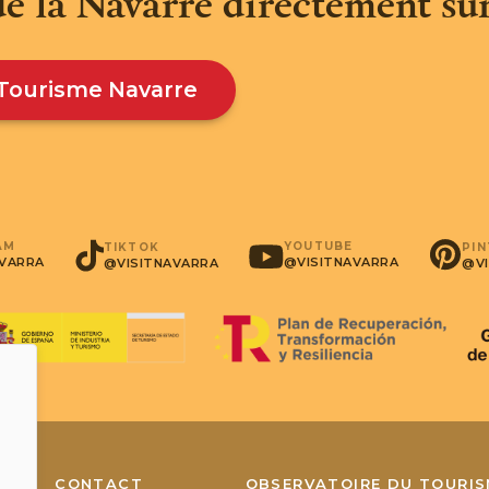
de la Navarre directement sur
 Tourisme Navarre
AM
YOUTUBE
PI
TIKTOK
AVARRA
@VISITNAVARRA
@VI
@VISITNAVARRA
CONTACT
OBSERVATOIRE DU TOURIS