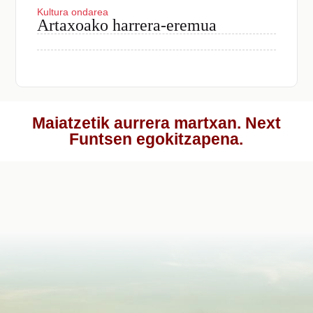
Kultura ondarea
Artaxoako harrera-eremua
Maiatzetik aurrera martxan. Next
Funtsen egokitzapena.