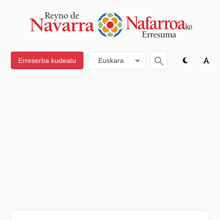
Erreserba kudeatu
Euskara