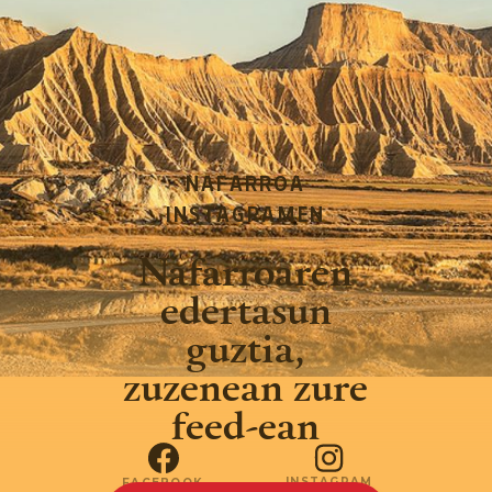
NAFARROA
INSTAGRAMEN
Nafarroaren
edertasun
guztia,
zuzenean zure
feed-ean
INSTAGRAM
FACEBOOK