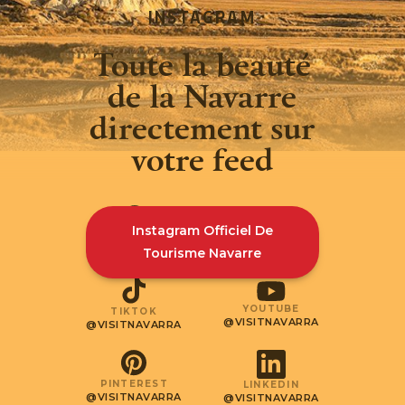
INSTAGRAM
Toute la beauté
de la Navarre
directement sur
votre feed
Instagram Officiel De
INSTAGRAM
FACEBOOK
@VISITNAVARRA
@VISITNAVARRA
Tourisme Navarre
YOUTUBE
TIKTOK
@VISITNAVARRA
@VISITNAVARRA
PINTEREST
LINKEDIN
@VISITNAVARRA
@VISITNAVARRA