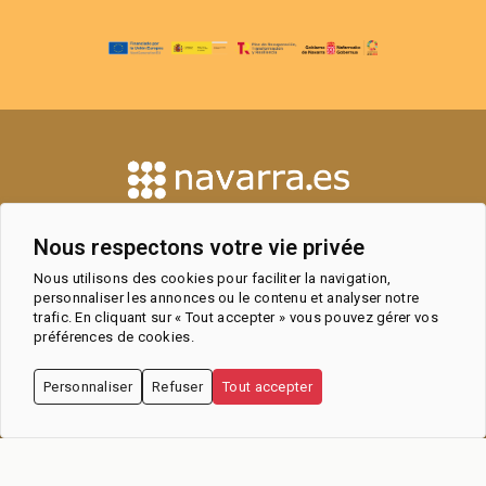
CONTACT
Nous respectons votre vie privée
OBSERVATOIRE DU TOURISME ET
ESPACE PROFESSIONNEL
Nous utilisons des cookies pour faciliter la navigation,
OFFICES DE TOURISME
personnaliser les annonces ou le contenu et analyser notre
trafic. En cliquant sur « Tout accepter » vous pouvez gérer vos
préférences de cookies.
MENTIONS
POLITIQUE DE
DÉCLARATION
Personnaliser
Refuser
Tout accepter
LÉGALES ET
COOKIES
D’ACCESSIBILITÉ
POLITIQUE DE
CONFIDENTIALITÉ