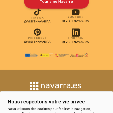
@VISITNAVARRA
@VISITNAVARRA
Tourisme Navarre
YOUTUBE
TIKTOK
@VISITNAVARRA
@VISITNAVARRA
PINTEREST
LINKEDIN
@VISITNAVARRA
@VISITNAVARRA
CONTACT
Nous respectons votre vie privée
OBSERVATOIRE DU TOURISME ET
ESPACE PROFESSIONNEL
Nous utilisons des cookies pour faciliter la navigation,