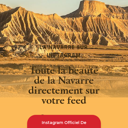
LA NAVARRE SUR
INSTAGRAM
Toute la beauté
de la Navarre
directement sur
votre feed
Instagram Officiel De
INSTAGRAM
FACEBOOK