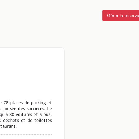
Gérer la réserva
de 78 places de parking et
u musée des sorcières. Le
squ'à 80 voitures et 5 bus.
s déchets et de toilettes
staurant.