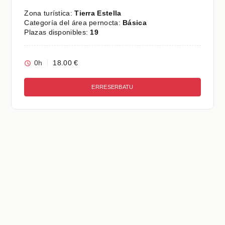
Zona turística:
Tierra Estella
Categoría del área pernocta:
Básica
Plazas disponibles:
19
0h
18.00 €
ERRESERBATU