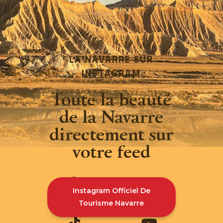
LA NAVARRE SUR
INSTAGRAM
Toute la beauté
de la Navarre
directement sur
votre feed
Instagram Officiel De
INSTAGRAM
FACEBOOK
@VISITNAVARRA
@VISITNAVARRA
Tourisme Navarre